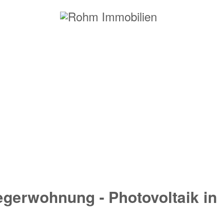
* großes Einfamilienhaus mit 
egerwohnung - Photovoltaik in