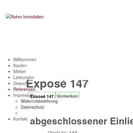
Willkommen
Kaufen
Mieten
Leistungen
Exposé 147
Gesuche
Referenzen
Impressum
Vormerken
Exposé 147
Widerrufsbelehrung
*** V E R K A U F T **
Datenschutz
abgeschlossener Einli
Kontakt
Objekt-Nr:
147