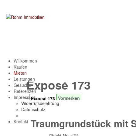
Willkommen
Kaufen
Mieten
Leistungen
Exposé 173
Gesuche
Referenzen
Impressum
Vormerken
Exposé 173
Widerrufsbelehrung
*** V E R K A U F T ***
Datenschutz
Traumgrundstück mit 
Kontakt
Objekt-Nr:
173