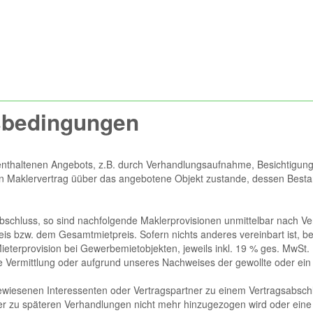
sbedingungen
enthaltenen Angebots, z.B. durch Verhandlungsaufnahme, Besichtigu
lervertrag üüber das angebotene Objekt zustande, dessen Bestand
schluss, so sind nachfolgende Maklerprovisionen unmittelbar nach Vert
is bzw. dem Gesamtmietpreis. Sofern nichts anderes vereinbart ist, be
ieterprovision bei Gewerbemietobjekten, jeweils inkl. 19 % ges. MwSt.
e Vermittlung oder aufgrund unseres Nachweises der gewollte oder ein w
chgewiesenen Interessenten oder Vertragspartner zu einem Vertragsabs
er zu späteren Verhandlungen nicht mehr hinzugezogen wird oder eine 