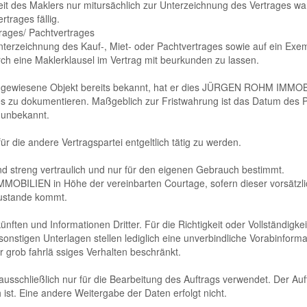
keit des Maklers nur mitursächlich zur Unterzeichnung des Vertrages wa
trages fällig.
trages/ Pachtvertrages
terzeichnung des Kauf-, Miet- oder Pachtvertrages sowie auf ein Exemp
h eine Maklerklausel im Vertrag mit beurkunden zu lassen.
gewiesene Objekt bereits bekannt, hat er dies JÜRGEN ROHM IMMOBILI
 zu dokumentieren. Maßgeblich zur Fristwahrung ist das Datum des Pos
s unbekannt.
die andere Vertragspartei entgeltlich tätig zu werden.
nd streng vertraulich und nur für den eigenen Gebrauch bestimmt.
BILIEN in Höhe der vereinbarten Courtage, sofern dieser vorsätzlich
 zustande kommt.
ünften und Informationen Dritter. Für die Richtigkeit oder Vollständig
nstigen Unterlagen stellen lediglich eine unverbindliche Vorabinfo
 grob fahrlä ssiges Verhalten beschränkt.
schließlich nur für die Bearbeitung des Auftrags verwendet. Der Auftr
h ist. Eine andere Weitergabe der Daten erfolgt nicht.