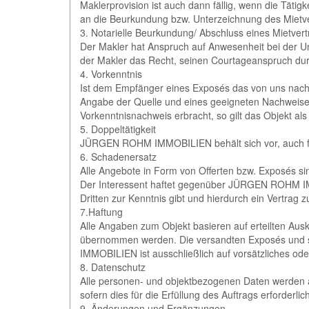
Maklerprovision ist auch dann fällig, wenn die Tätig
an die Beurkundung bzw. Unterzeichnung des Mietver
3. Notarielle Beurkundung/ Abschluss eines Mietver
Der Makler hat Anspruch auf Anwesenheit bei der Un
der Makler das Recht, seinen Courtageanspruch durc
4. Vorkenntnis
Ist dem Empfänger eines Exposés das von uns nach
Angabe der Quelle und eines geeigneten Nachweises
Vorkenntnisnachweis erbracht, so gilt das Objekt al
5. Doppeltätigkeit
JÜRGEN ROHM IMMOBILIEN behält sich vor, auch für 
6. Schadenersatz
Alle Angebote in Form von Offerten bzw. Exposés si
Der Interessent haftet gegenüber JÜRGEN ROHM IMMO
Dritten zur Kenntnis gibt und hierdurch ein Vertrag
7.Haftung
Alle Angaben zum Objekt basieren auf erteilten Ausk
übernommen werden. Die versandten Exposés und so
IMMOBILIEN ist ausschließlich auf vorsätzliches oder
8. Datenschutz
Alle personen- und objektbezogenen Daten werden aus
sofern dies für die Erfüllung des Auftrags erforderlic
9. Änderungen und Ergänzungen