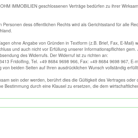
HM IMMOBILIEN geschlossenen Verträge bedürfen zu ihrer Wirksamke
 Personen dess öffentlichen Rechts wird als Gerichtsstand für alle Recht
hland.
agen ohne Angabe von Gründen in Textform (z.B. Brief, Fax, E-Mail) wid
chluss und auch nicht vor Erfüllung unserer Informationspflichten gem.
bsendung des Widerrufs. Der Widerruf ist zu richten an:
 Fridolfing, Tel. +49 8684 9698 966, Fax: +49 8684 9698 967, E-ma
ag von beiden Seiten auf Ihren ausdrücklichen Wunsch vollständig erfüll
sam sein oder werden, berührt dies die Gültigkeit des Vertrages oder
ame Bestimmung durch eine Klausel zu ersetzen, die dem wirtschaftlich