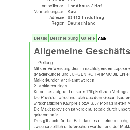
Immobilienart:
Landhaus / Hof
Vermarktungsart:
Kauf
Adresse:
83413 Fridolfing
Region:
Deutschland
Details
Beschreibung
Galerie
AGB
Allgemeine Geschäft
1. Geltung
Mit der Verwendung des im nachfolgenden Exposé 
(Maklerkunde) und JÜRGEN ROHM IMMOBILIEN ein Mak
Maklerkunden anerkannt werden.
2. Maklercourtage
Kommt es aufgrund unserer Tätigkeit zum Vertragsab
Die Provision errechnet sich aus dem Gesamtkaufpre
wirtschaftlichen Kaufpreis bzw. 3,57 Monatsmieten M
Die Maklerprovision ist verdient, sobald durch unser
gekommen ist.
Dies gilt auch für den Fall, dass es mit einem na
zwischenzeitlich unterbrochen wurden und der Makl