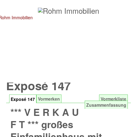
Exposé 147
Vormerken
Vormerkliste
Exposé 147
Zusammenfassung
*** V E R K A U
F T *** großes
Einfamilienhaus mit