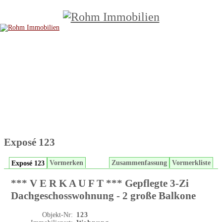
Exposé 123
Vormerken
Zusammenfassung
Vormerkliste
Exposé 123
*** V E R K A U F T *** Gepflegte 3-Zi
Dachgeschosswohnung - 2 große Balkone
Objekt-Nr:
123