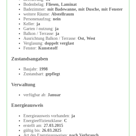
Bodenbelag:
Fliesen, Laminat
Badezimmer:
mit Badewanne, mit Dusche, mit Fenster
weitere Räume:
Abstellraum
Personenaufzug:
nein
Keller:
ja
Garten /-nutzung:
ja
Balkon / Terrasse:
ja
Ausrichtung Balkon / Terrasse:
Ost, West
Verglasung:
doppelt verglast
Fenster:
Kunststoff
Zustandsangaben
Baujahr:
1998
Zustandsart:
gepflegt
Verwaltung
verfügbar ab:
Januar
Energieausweis
Energieausweis vorhanden:
ja
Energieeffizienzklasse:
C
erstellt am:
27.03.2015
gültig bis:
26.03.2025
Art des Energieausweises:
nach Verbrauch