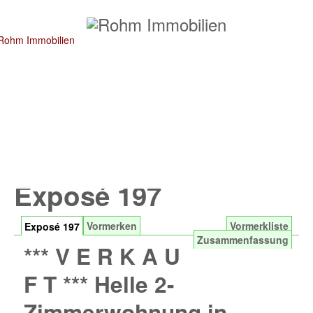
Exposé 197
Vormerken
Vormerkliste
Exposé 197
Zusammenfassung
*** V E R K A U
F T *** Helle 2-
Zimmerwohnung in