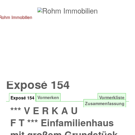
Exposé 154
Vormerken
Vormerkliste
Exposé 154
Zusammenfassung
*** V E R K A U
F T *** Einfamilienhaus
mit großem Grundstück